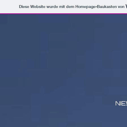
Diese Website wurde mit dem Homepage-Baukasten von
NI